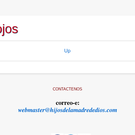
ojos
Up
CONTACTENOS
correo-e:
webmaster@hijosdelamadrededios.com