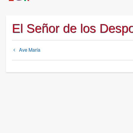
El Señor de los Desp
Book
Ave María
traversal
links
for
Santuarios