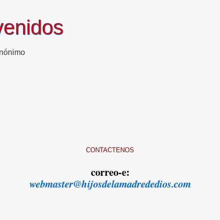
venidos
Anónimo
CONTACTENOS
correo-e:
webmaster@hijosdelamadrededios.com