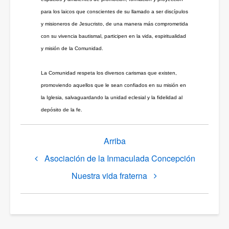
para los laicos que conscientes de su llamado a ser discípulos
y misioneros de Jesucristo, de una manera más comprometida
con su vivencia bautismal, participen en la vida, espiritualidad
y misión de la Comunidad.
La Comunidad respeta los diversos carismas que existen,
promoviendo aquellos que le sean confiados en su misión en
la Iglesia, salvaguardando la unidad eclesial y la fidelidad al
depósito de la fe.
Enlaces
Arriba
transversales
Asociación de la Inmaculada Concepción
de
Book
Nuestra vida fraterna
para
Asociaciones