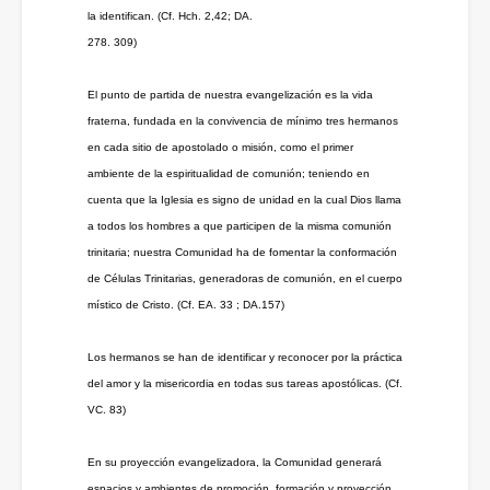
la identifican. (Cf. Hch. 2,42; DA.
278. 309)
El punto de partida de nuestra evangelización es la vida
fraterna, fundada en la convivencia de mínimo tres hermanos
en cada sitio de apostolado o misión, como el primer
ambiente de la espiritualidad de comunión; teniendo en
cuenta que la Iglesia es signo de unidad en la cual Dios llama
a todos los hombres a que participen de la misma comunión
trinitaria; nuestra Comunidad ha de fomentar la conformación
de Células Trinitarias, generadoras de comunión, en el cuerpo
místico de Cristo. (Cf. EA. 33 ; DA.157)
Los hermanos se han de identificar y reconocer por la práctica
del amor y la misericordia en todas sus tareas apostólicas. (Cf.
VC. 83)
En su proyección evangelizadora, la Comunidad generará
espacios y ambientes de promoción, formación y proyección