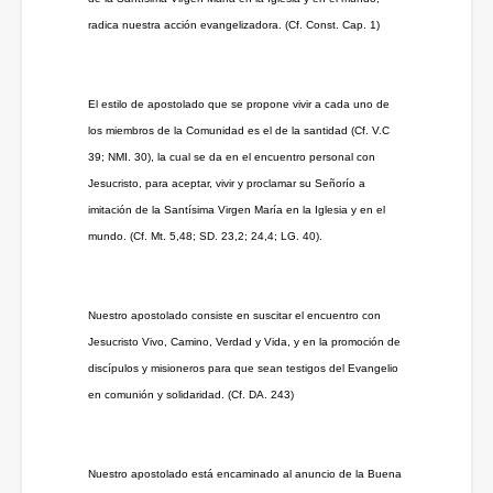
radica nuestra acción evangelizadora. (Cf. Const. Cap. 1)
El estilo de apostolado que se propone vivir a cada uno de
los miembros de la Comunidad es el de la santidad (Cf. V.C
39; NMI. 30), la cual se da en el encuentro personal con
Jesucristo, para aceptar, vivir y proclamar su Señorío a
imitación de la Santísima Virgen María en la Iglesia y en el
mundo. (Cf. Mt. 5,48; SD. 23,2; 24,4; LG. 40).
Nuestro apostolado consiste en suscitar el encuentro con
Jesucristo Vivo, Camino, Verdad y Vida, y en la promoción de
discípulos y misioneros para que sean testigos del Evangelio
en comunión y solidaridad. (Cf. DA. 243)
Nuestro apostolado está encaminado al anuncio de la Buena