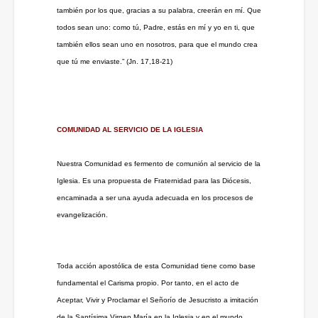
también por los que, gracias a su palabra, creerán en mí. Que
todos sean uno: como tú, Padre, estás en mí y yo en ti, que
también ellos sean uno en nosotros, para que el mundo crea
que tú me enviaste.” (Jn. 17,18-21)
COMUNIDAD AL SERVICIO DE LA IGLESIA
Nuestra Comunidad es fermento de comunión al servicio de la
Iglesia. Es una propuesta de Fraternidad para las Diócesis,
encaminada a ser una ayuda adecuada en los procesos de
evangelización.
Toda acción apostólica de esta Comunidad tiene como base
fundamental el Carisma propio. Por tanto, en el acto de
Aceptar, Vivir y Proclamar el Señorío de Jesucristo a imitación
de la Santísima Virgen María en la Iglesia y en el mundo,