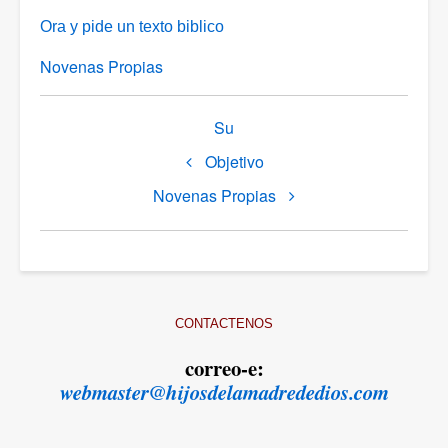
Ora y pide un texto biblico
Novenas Propias
Link
Su
di
Objetivo
attraversamento
del
Novenas Propias
book
per
Espiritualidad
CONTACTENOS
correo-e:
webmaster@hijosdelamadrededios.com