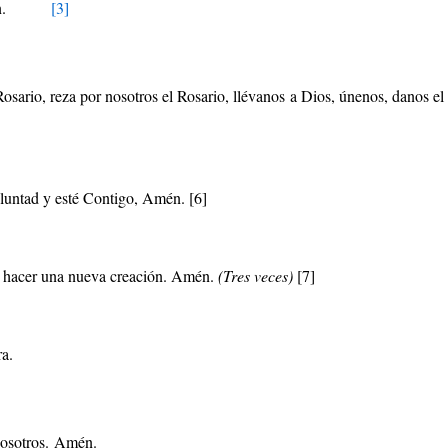
.
[3]
sario, reza por nosotros el Rosario, llévanos a Dios, únenos, danos e
oluntad y esté Contigo, Amén.
[6]
ra hacer una nueva creación. Amén.
(Tres veces)
[7]
ra.
nosotros. Amén.