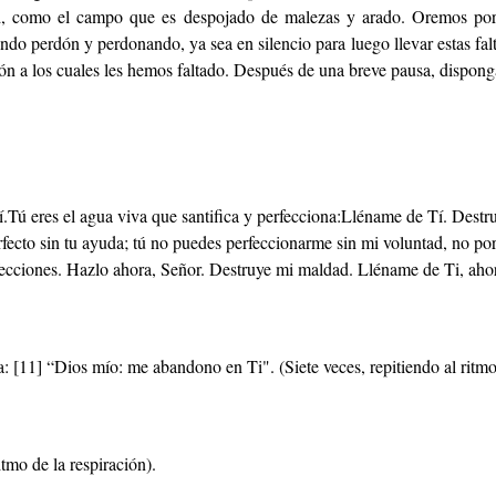
ad, como el campo que es despojado de malezas y arado. Oremos po
o perdón y perdonando, ya sea en silencio para luego llevar estas falta
ión a los cuales les hemos faltado. Después de una breve pausa, dispo
.Tú eres el agua viva que santifica y perfecciona:Lléname de Tí. Destru
fecto sin tu ayuda; tú no puedes perfeccionarme sin mi voluntad, no por 
fecciones. Hazlo ahora, Señor. Destruye mi maldad. Lléname de Ti, aho
: [11] “Dios mío: me abandono en Ti". (Siete veces, repitiendo al ritmo 
tmo de la respiración).