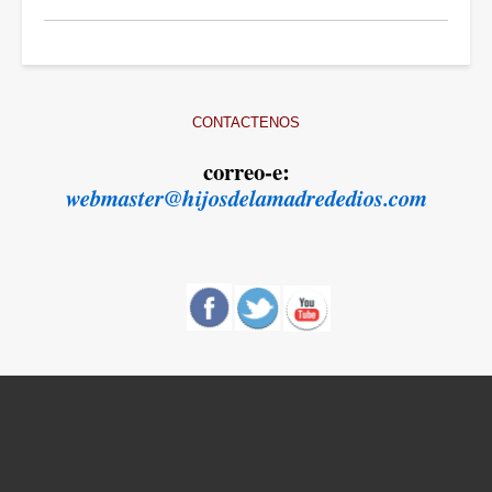
para
Santuarios
CONTACTENOS
correo-e:
webmaster@hijosdelamadrededios.com