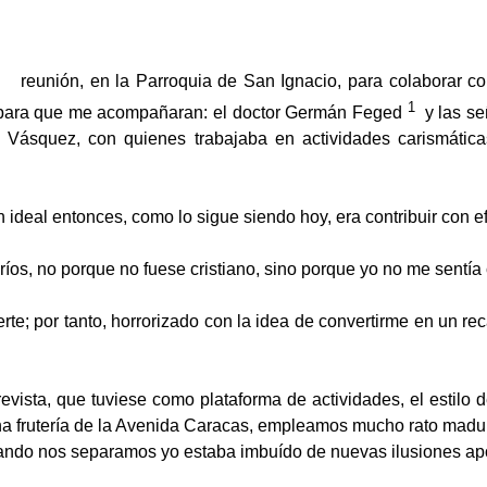
a una reunión, en la Parroquia de San Ignacio, para colab
1
, para que me acompañaran: el doctor Germán Feged
y las se
 Vásquez, con quienes trabajaba en actividades carismátic
ideal entonces, como lo sigue siendo hoy, era contribuir con ef
os, no porque no fuese cristiano, sino porque yo no me sentía 
uerte; por tanto, horrorizado con la idea de convertirme en un 
ista, que tuviese como plataforma de actividades, el estilo 
na frutería de la Avenida Caracas, empleamos mucho rato madur
uando nos separamos yo estaba imbuído de nuevas ilusiones apo