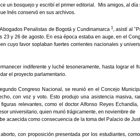
ce un bosquejo y escribí el primer editorial. Mis amigos, al día
que Inés conservó en sus archivos.
1
 Abogados Penalistas de Bogotá y Cundinamarca
, asistí al
 días 23 y 26 de agosto. En esa época estaba en auge, en el Con
, en cuyo favor soplaban fuertes corrientes nacionales y univers
ermanecer indiferente y luché tesoneramente, hasta lograr el fr
ar el proyecto parlamentario.
 segundo Congreso Nacional, se reunió en el Concejo Municipal
recho, con voz y voto. Esto produjo una asistencia masiva, ra
figuras relevantes, como el doctor Alfonso Reyes Echandía,
ofesor universitario, quien murió trágicamente, en noviembre de
mbe acaecida como consecuencia de la toma del Palacio de Just
 aborto, con proposición presentada por los estudiantes, como 