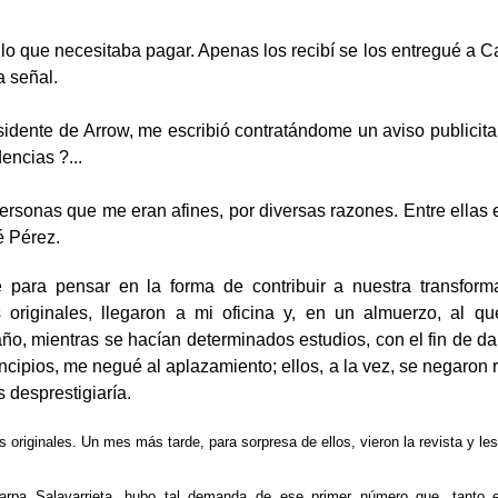
lo que necesitaba pagar. Apenas los recibí se los entregué a Ca
a señal.
sidente de Arrow, me escribió contratándome un aviso publicita
encias ?...
ersonas que me eran afines, por diversas razones. Entre ellas e
é Pérez.
para pensar en la forma de contribuir a nuestra transforma
 originales, llegaron a mi oficina y, en un almuerzo, al q
ño, mientras se hacían determinados estudios, con el fin de dar
principios, me negué al aplazamiento; ellos, a la vez, se negar
 desprestigiaría.
los originales. Un mes más tarde, para sorpresa de ellos, vieron la revista y le
arpa Salavarrieta, hubo tal demanda de ese primer número que, tanto 