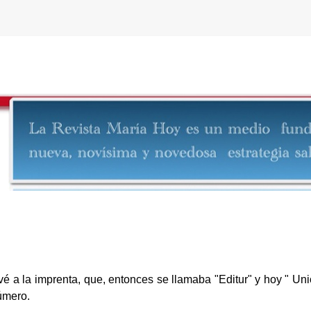
evé a la imprenta, que, entonces se llamaba "Editur" y hoy " Unió
úmero.