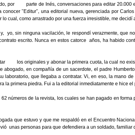
o, por parte de Inés, conversaciones para editar 20.000 eje
onocer "Editur", una editorial nueva, gerenciada por Carlos J
o cual, como arrastrado por una fuerza irresistible, me decidí a
, yo, sin ninguna vacilación, le respondí verazmente, que no
contrato escrito. Nunca en estos catorce años, ha habido contra
ntar los originales y abonar la primera cuota, la cual no exist
ina de abogado, en compañía de un sacerdote, el padre Humber
u laboratorio, que llegaba a contratar. Vi, en eso, la mano d
 la primera piedra. Fui a la editorial inmediatamente e hice el
62 números de la revista, los cuales se han pagado en forma pr
bogada que estuvo y que me respaldó en el Encuentro Nacion
vió unas personas para que defendiera a un soldado, familiar d