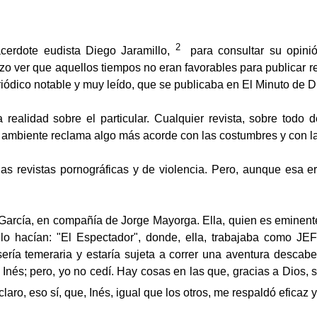
2
acerdote eudista Diego Jaramillo,
para consultar su opinió
 ver que aquellos tiempos no eran favorables para publicar rev
ódico notable y muy leído, que se publicaba en El Minuto de D
a realidad sobre el particular. Cualquier revista, sobre todo d
 ambiente reclama algo más acorde con las costumbres y con l
las revistas pornográficas y de violencia. Pero, aunque esa er
de García, en compañía de Jorge Mayorga. Ella, quien es eminent
mo lo hacían: "El Espectador", donde, ella, trabajaba com
d sería temeraria y estaría sujeta a correr una aventura descab
 Inés; pero, yo no cedí. Hay cosas en las que, gracias a Dios, 
aro, eso sí, que, Inés, igual que los otros, me respaldó eficaz