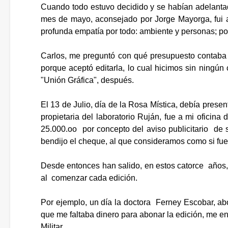
Cuando todo estuvo decidido y se habían adelantad
mes de mayo, aconsejado por Jorge Mayorga, fui a c
profunda empatía por todo: ambiente y personas; por l
Carlos, me preguntó con qué presupuesto contaba y
porque aceptó editarla, lo cual hicimos sin ningún 
"Unión Gráfica", después.
El 13 de Julio, día de la Rosa Mística, debía prese
propietaria del laboratorio Ruján, fue a mi ofic
25.000.oo por concepto del aviso publicitario de s
bendijo el cheque, al que consideramos como si fuera
Desde entonces han salido, en estos catorce años, 
al comenzar cada edición.
Por ejemplo, un día la doctora Ferney Escobar, a
que me faltaba dinero para abonar la edición, me en
Militar.