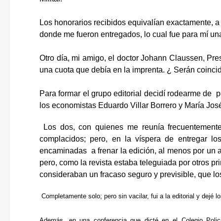
Los honorarios recibidos equivalían exactamente, a 
donde me fueron entregados, lo cual fue para mí un
Otro día, mi amigo, el doctor Johann Claussen, Pre
una cuota que debía en la imprenta. ¿ Serán coincid
Para formar el grupo editorial decidí rodearme de p
los economistas Eduardo Villar Borrero y María Jos
Los dos, con quienes me reunía frecuentemente 
complacidos; pero, en la víspera de entregar los
encaminadas a frenar la edición, al menos por un a
pero, como la revista estaba teleguiada por otros 
consideraban un fracaso seguro y previsible, que los
Completamente solo; pero sin vacilar, fui a la editorial y dejé 
Además, en una conferencia que dicté en el Colegio Polic