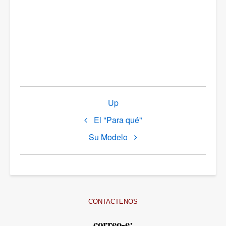
Book
Up
traversal
El "Para qué"
links
for
Su Modelo
Espiritualidad
CONTACTENOS
correo-e: