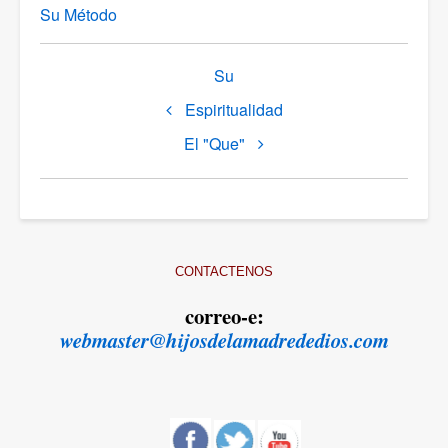
Su Método
Link
Su
di
Espiritualidad
attraversamento
del
El "Que"
book
per
Espiritualidad
CONTACTENOS
correo-e:
webmaster@hijosdelamadrededios.com